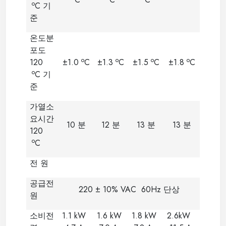
o
C
기
준
온도분
포도
o
o
o
o
120
±1.0
C
±1.3
C
±1.5
C
±1.8
C
o
C
기
준
가열소
요시간
10
분
12
분
13
분
13
분
120
o
C
전 원
공급전
220 ± 10% VAC 60Hz
단상
원
소비전
1.1 kW
1.6 kW
1.8 kW
2.6kW