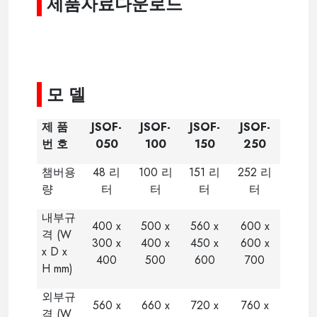
제품자료다운로드
----------
--------
--
모 델
제 품
JSOF-
JSOF-
JSOF-
JSOF-
번 호
050
100
150
250
챔버용
48
리
100
리
151
리
252
리
량
터
터
터
터
내부규
400 x
500 x
560 x
600 x
격
(W
300 x
400 x
450 x
600 x
x D x
400
500
600
700
H mm)
외부규
560 x
660 x
720 x
760 x
격
(W