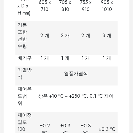
605 x
705 x
755 x
905 x
x D x
710
810
910
1010
H mm)
기본
포함
2
개
2
개
2
개
3
개
선반
수량
배기구
1
개
1
개
1
개
1
개
가열방
열풍가열식
식
제어온
o
o
o
도범
상온
+10
C ~ +250
C, 0.1
C
제어
위
제어정
밀도
±0.2
±0.3
±0.3
o
120
±0.3
C
o
o
o
C
C
C