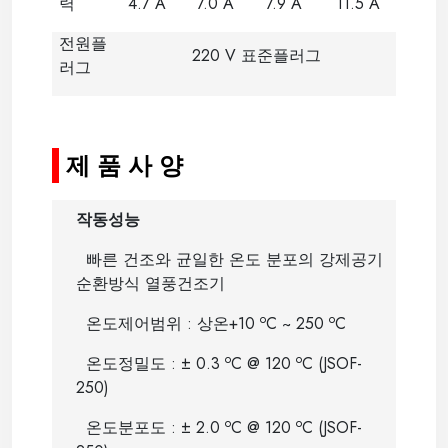
력
4.7 A
7.0 A
7.9 A
11.5 A
전원플
220 V
표준플러그
러그
-
제 품 사 양
작동성능
빠른 건조와 균일한 온도 분포의 강제공기
순환방식 열풍건조기
o
o
온도제어범위
:
상온
+10
C ~ 250
C
o
o
온도정밀도
:
±
0.3
C @ 120
C (JSOF-
250)
o
o
온도분포도
:
±
2.0
C @ 120
C (JSOF-