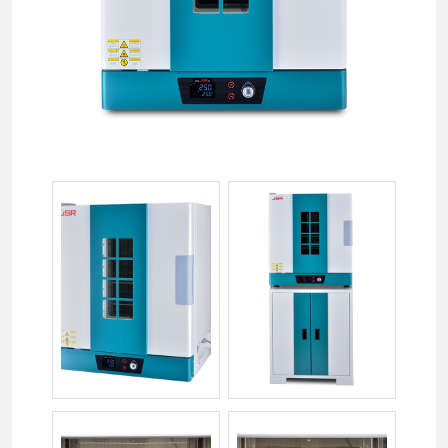
모델 JSOF-150 프로그래머블 강제대류건조기 150리터
JSOF-100 /w 캐비넷 스탠드 