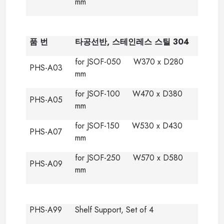
mm
품 번
타공선반
,
스테인레스 스틸
304
for JSOF-050 W370 x D280
PHS-A03
mm
for JSOF-100 W470 x D380
PHS-A05
mm
for JSOF-150 W530 x D430
PHS-A07
mm
for JSOF-250 W570 x D580
PHS-A09
mm
PHS-A99
Shelf Support, Set of 4