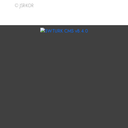
©
JSR-KOR