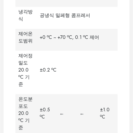
냉각방
공냉식 밀페형 콤프레서
식
제어온
o
o
o
+0
C ~ +70
C, 0.1
C 제어
도범위
제어정
밀도
o
20.0
±0.2
C
o
C 기
준
온도분
포도
±0.5
±1.0
20.0
←
←
o
o
C
C
o
C 기
준