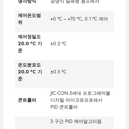
냉각방식
공냉식 밀페형 콤프레서
제어온도범
o
o
o
+0
C ~ +70
C, 0.1
C 제어
위
제어정밀도
o
o
20.0
C 기
±0.2
C
준
온도분포도
o
o
20.0
C 기
±0.5
C
준
JIC-CON 5세대 프로그래머블
콘트롤러
디지털 마이크로프로세서
PID 콘트롤러
3 구간 PID 제어알고리즘