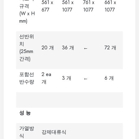
561 x
561 x
761 x
661 x
규격
677
1077
1077
1077
(W x H
mm)
선반위
치
20 개
36 개
←
72 개
(25mm
간격)
포함선
2 ea
3 개
←
6 개
반수량
개
성 능
가열방
강제대류식
식