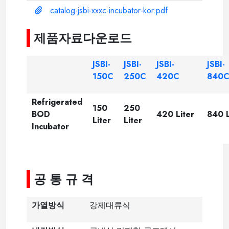
catalog-jsbi-xxxc-incubator-kor.pdf
제품자료다운로드
JSBI-
JSBI-
JSBI-
JSBI-
150C
250C
420C
840
Refrigerated
150
250
BOD
420 Liter
840 L
Liter
Liter
Incubator
-----
공 통 규 격
가열방식
강제대류식