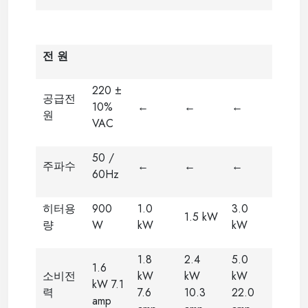
전 원
220 ±
공급전
10%
←
←
←
원
VAC
50 /
주파수
←
←
←
60Hz
히터용
900
1.0
3.0
1.5 kW
량
W
kW
kW
1.8
2.4
5.0
1.6
소비전
kW
kW
kW
kW 7.1
력
7.6
10.3
22.0
amp